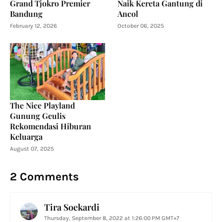
Grand Tjokro Premier
Naik Kereta Gantung di
Bandung
Ancol
February 12, 2026
October 06, 2025
The Nice Playland
Gunung Geulis
Rekomendasi Hiburan
Keluarga
August 07, 2025
2 Comments
Tira Soekardi
Thursday, September 8, 2022 at 1:26:00 PM GMT+7