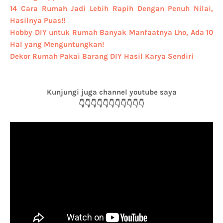
14 Cara Rumah Jadi Lebih Rapih Dengan Penuh Nilai,
Hasilnya Puas!!
Hobby DIY untuk Rumah Banyak Manfaatnya Lho, Ada 10
Hal yang Menguntungkan!
Dekor Rumah Pakai Barang DIY Hasil Karya Sendiri
Kunjungi juga channel youtube saya
👇👇👇👇👇👇👇👇👇👇👇