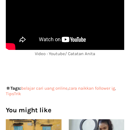
Video : Youtube/ Catatan Anita
Tags:
belajar cari uang online
cara naikkan follower ig
TipsTrik
You might like