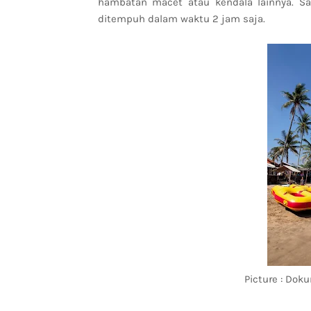
hambatan macet atau kendala lainnya. Sam
ditempuh dalam waktu 2 jam saja.
Picture : Dok