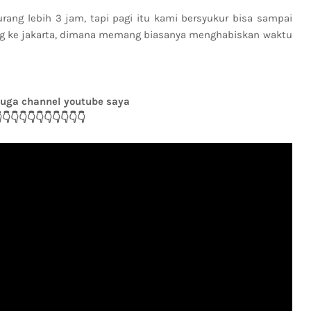
rang lebih 3 jam, tapi pagi itu kami bersyukur bisa sampai
ang ke jakarta, dimana memang biasanya menghabiskan waktu
juga channel youtube saya
👇👇👇👇👇👇👇👇👇👇