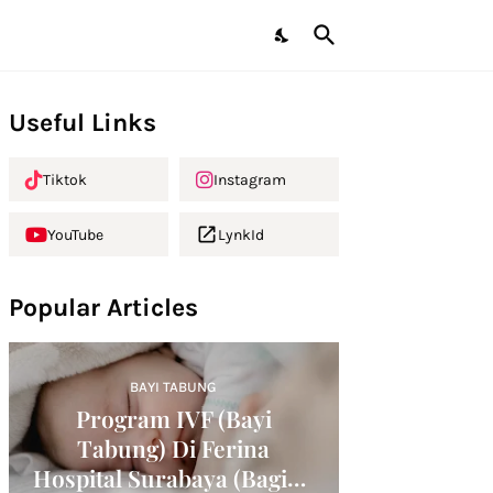
Useful Links
Tiktok
Instagram
YouTube
LynkId
Popular Articles
BAYI TABUNG
Program IVF (Bayi
Tabung) Di Ferina
Hospital Surabaya (Bagian