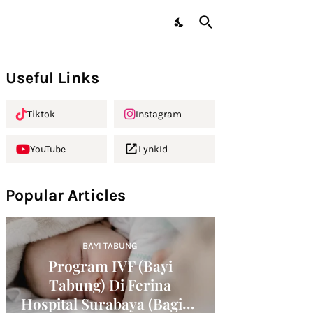
Useful Links
Tiktok
Instagram
YouTube
LynkId
Popular Articles
BAYI TABUNG
Program IVF (Bayi
Tabung) Di Ferina
Hospital Surabaya (Bagian