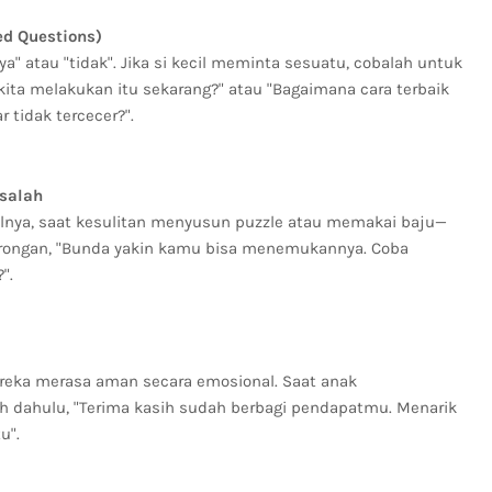
ed Questions)
a" atau "tidak". Jika si kecil meminta sesuatu, cobalah untuk
 kita melakukan itu sekarang?" atau "Bagaimana cara terbaik
tidak tercecer?".
salah
lnya, saat kesulitan menyusun puzzle atau memakai baju—
orongan, "Bunda yakin kamu bisa menemukannya. Coba
".
 mereka merasa aman secara emosional. Saat anak
h dahulu, "Terima kasih sudah berbagi pendapatmu. Menarik
tu".