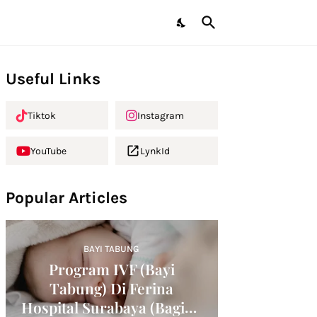
Useful Links
Tiktok
Instagram
YouTube
LynkId
Popular Articles
BAYI TABUNG
Program IVF (Bayi
Tabung) Di Ferina
Hospital Surabaya (Bagian